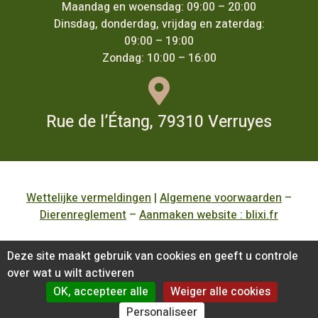
Maandag en woensdag: 09:00 – 20:00
Dinsdag, donderdag, vrijdag en zaterdag:
09:00 – 19:00
Zondag: 10:00 – 16:00
Rue de l’Étang, 79310 Verruyes
Wettelijke vermeldingen
|
Algemene voorwaarden
–
Dierenreglement
–
Aanmaken website : blixi.fr
English
(
Engels
)
Français
(
Frans
)
Deze site maakt gebruik van cookies en geeft u controle
over wat u wilt activeren
Deutsch
(
Duits
)
Español
(
Spaans
)
OK, accepteer alle
Weiger alle cookies
Nederlands
Personaliseer