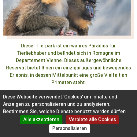
Dieser Tierpark ist ein wahres Paradies für
Tierliebhaber und befindet sich in Romagne im
Departement Vienne. Dieses außergewöhnliche
Reservat bietet Ihnen ein einzigartiges und bewegendes
Erlebnis, in dessen Mittelpunkt eine große Vielfalt an
Primaten steht.
Inmitten einer geschützten Natur bietet das Tal der
Diese Webseite verwendet 'Cookies' um Inhalte und
Affen einen idealen Rahmen, um mehr als 30
Anzeigen zu personalisieren und zu analysieren.
Primatenarten, die sich in großen Gehegen frei
Bestimmen Sie, welche Dienste benutzt werden dürfen
bewegen, aus der Nähe zu beobachten. Sie haben die
Alle akzeptieren
Verbiete alle Cookies
Möglichkeit, sie unter Bedingungen zu studieren, die
Personalisieren
ihrem natürlichen Lebensraum nahe kommen, um ihr